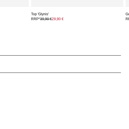
Top 'Glynis'
G
RRP*
39,90 €
29,90 €
R