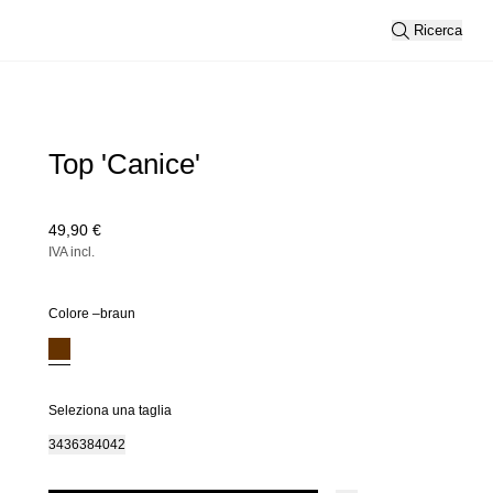
Ricerca
Top 'Canice'
49,90 €
IVA incl.
Colore –
braun
Seleziona una taglia
34
36
38
40
42