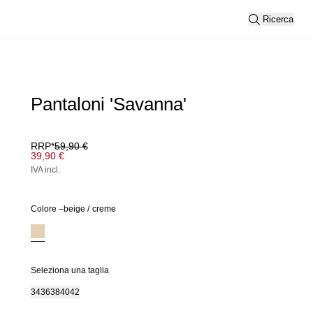
Ricerca
Pantaloni 'Savanna'
RRP*
59,90 €
39,90 €
IVA incl.
Colore –
beige
/
creme
Seleziona una taglia
34
36
38
40
42