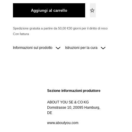
Aggiungi al carrello
Spedizione gratuita a partire da 50,00 €
30 giorni per il diritto di reso
Con fattura
Informazioni sul prodotto
Istruzioni per la cura
Sezione informazioni produttore
ABOUT YOU SE & CO KG
Domstrasse 10, 20095 Hamburg,
DE
www.aboutyou.com