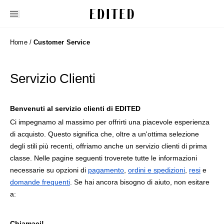
Edited
Home
/
Customer Service
Servizio Clienti
Benvenuti al servizio clienti di EDITED
Ci impegnamo al massimo per offrirti una piacevole esperienza
di acquisto. Questo significa che, oltre a un'ottima selezione
degli stili più recenti, offriamo anche un servizio clienti di prima
classe. Nelle pagine seguenti troverete tutte le informazioni
necessarie su opzioni di
pagamento
,
ordini e spedizioni
,
resi
e
domande frequenti
. Se hai ancora bisogno di aiuto, non esitare
a:
Chiamaci!