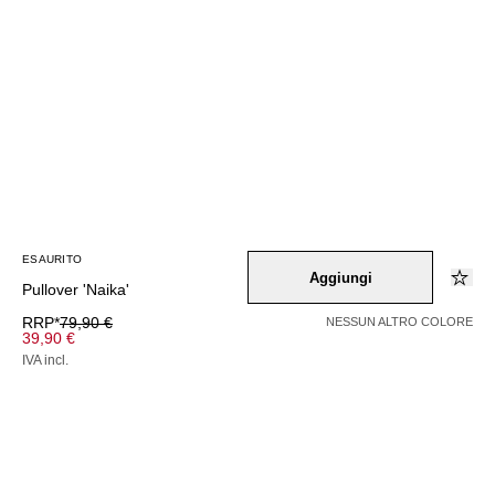
ESAURITO
Aggiungi
Pullover 'Naika'
RRP*
79,90 €
NESSUN ALTRO COLORE
39,90 €
IVA incl.