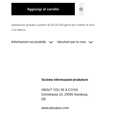
Aggiungi al carrello
Spedizione gratuita a partire da 50,00 €
30 giorni per il diritto di reso
Con fattura
Informazioni sul prodotto
Istruzioni per la cura
Sezione informazioni produttore
ABOUT YOU SE & CO KG
Domstrasse 10, 20095 Hamburg,
DE
www.aboutyou.com