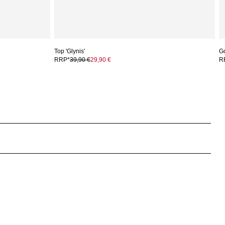
Top 'Glynis'
G
RRP*
39,90 €
29,90 €
R