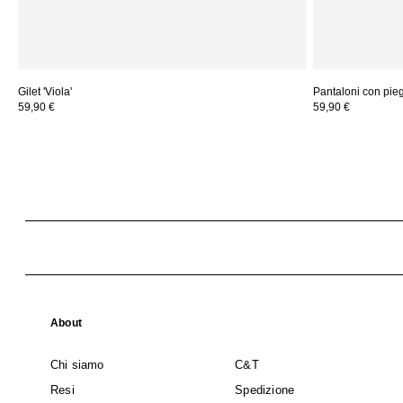
Gilet 'Viola'
Pantaloni con piega
59,90 €
59,90 €
About
Chi siamo
C&T
Resi
Spedizione