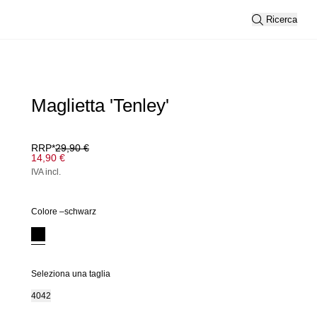
Ricerca
Maglietta 'Tenley'
RRP*
29,90 €
14,90 €
IVA incl.
Colore –
schwarz
Seleziona una taglia
40
42