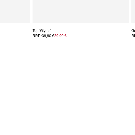
Top 'Glynis'
G
RRP*
39,90 €
29,90 €
R