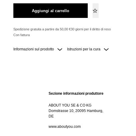
Aggiungi al carrello
Spedizione gratuita a partire da 50,00 €
30 giorni per il diritto di reso
Con fattura
Informazioni sul prodotto
Istruzioni per la cura
Sezione informazioni produttore
ABOUT YOU SE & CO KG
Domstrasse 10, 20095 Hamburg,
DE
www.aboutyou.com