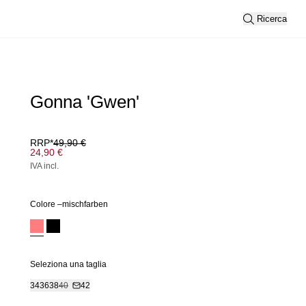
Ricerca
Gonna 'Gwen'
RRP*
49,90 €
24,90 €
IVA incl.
Colore –
mischfarben
Seleziona una taglia
34
36
38
40
42