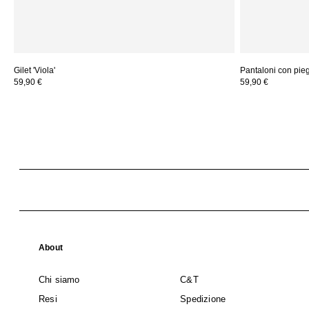
Gilet 'Viola'
Pantaloni con piega
59,90 €
59,90 €
About
Chi siamo
C&T
Resi
Spedizione