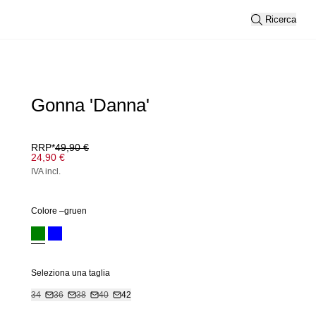
Ricerca
Gonna 'Danna'
RRP*
49,90 €
24,90 €
IVA incl.
Colore –
gruen
Seleziona una taglia
34
36
38
40
42