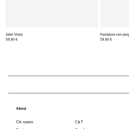
Gilet 'Viola'
Pantaloni con piega
59,90 €
59,90 €
About
Chi siamo
C&T