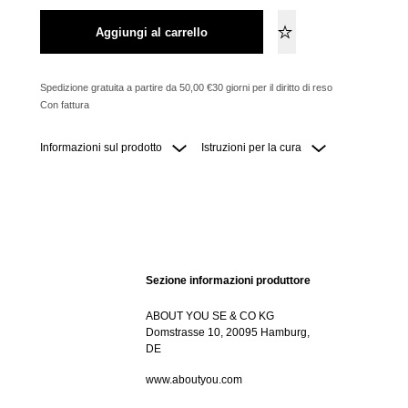
Aggiungi al carrello
Spedizione gratuita a partire da 50,00 €
30 giorni per il diritto di reso
Con fattura
Informazioni sul prodotto
Istruzioni per la cura
Sezione informazioni produttore
ABOUT YOU SE & CO KG
Domstrasse 10, 20095 Hamburg,
DE
www.aboutyou.com