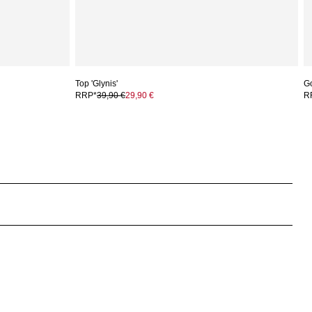
Top 'Glynis'
G
RRP*
39,90 €
29,90 €
R