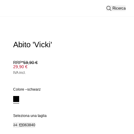
Ricerca
Abito 'Vicki'
RRP*
59,90 €
29,90 €
IVA incl.
Colore –
schwarz
Seleziona una taglia
34
36
38
40