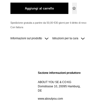
Aggiungi al carrello
Spedizione gratuita a partire da 50,00 €
30 giorni per il diritto di reso
Con fattura
Informazioni sul prodotto
Istruzioni per la cura
Sezione informazioni produttore
ABOUT YOU SE & CO KG
Domstrasse 10, 20095 Hamburg,
DE
www.aboutyou.com