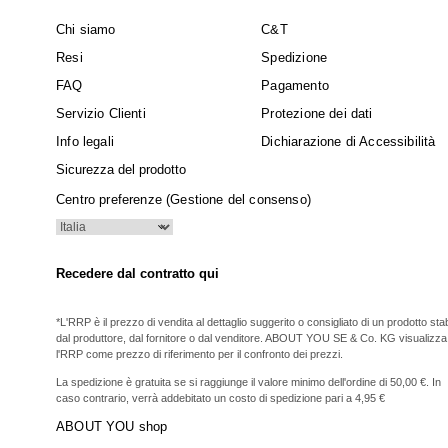
Chi siamo
C&T
Resi
Spedizione
FAQ
Pagamento
Servizio Clienti
Protezione dei dati
Info legali
Dichiarazione di Accessibilità
Sicurezza del prodotto
Centro preferenze (Gestione del consenso)
Recedere dal contratto qui
*L'RRP è il prezzo di vendita al dettaglio suggerito o consigliato di un prodotto stabi
dal produttore, dal fornitore o dal venditore. ABOUT YOU SE & Co. KG visualizza
l'RRP come prezzo di riferimento per il confronto dei prezzi.
La spedizione è gratuita se si raggiunge il valore minimo dell'ordine di 50,00 €. In
caso contrario, verrà addebitato un costo di spedizione pari a 4,95 €
ABOUT YOU shop