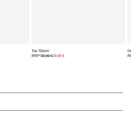
Top 'Glynis'
G
RRP*
39,90 €
29,90 €
R