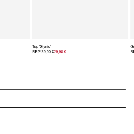
Top 'Glynis'
G
RRP*
39,90 €
29,90 €
R