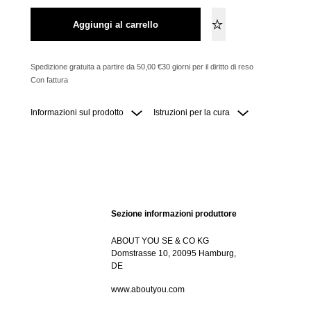
Aggiungi al carrello
Spedizione gratuita a partire da 50,00 €
30 giorni per il diritto di reso
Con fattura
Informazioni sul prodotto
Istruzioni per la cura
Sezione informazioni produttore
ABOUT YOU SE & CO KG
Domstrasse 10, 20095 Hamburg,
DE
www.aboutyou.com