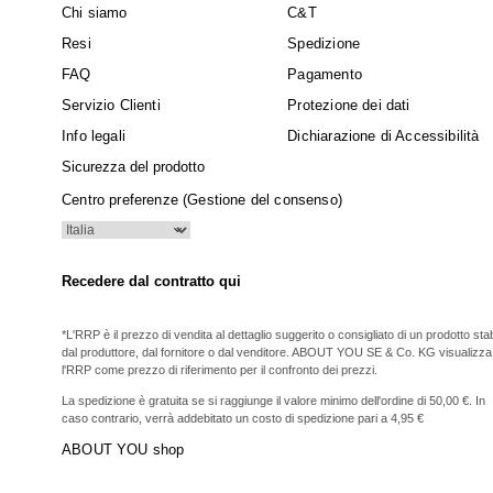
Chi siamo
C&T
Resi
Spedizione
FAQ
Pagamento
Servizio Clienti
Protezione dei dati
Info legali
Dichiarazione di Accessibilità
Sicurezza del prodotto
Centro preferenze (Gestione del consenso)
Recedere dal contratto qui
*L'RRP è il prezzo di vendita al dettaglio suggerito o consigliato di un prodotto stabi
dal produttore, dal fornitore o dal venditore. ABOUT YOU SE & Co. KG visualizza
l'RRP come prezzo di riferimento per il confronto dei prezzi.
La spedizione è gratuita se si raggiunge il valore minimo dell'ordine di 50,00 €. In
caso contrario, verrà addebitato un costo di spedizione pari a 4,95 €
ABOUT YOU shop