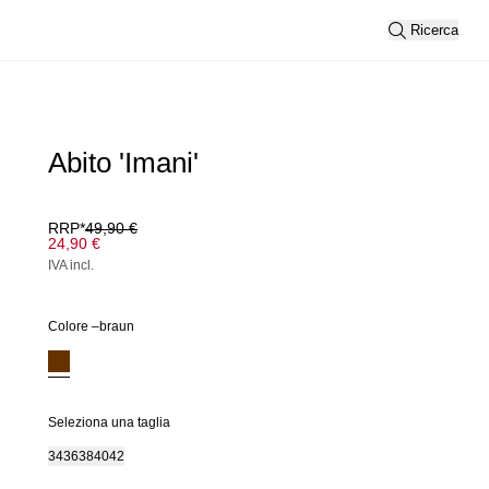
Ricerca
Abito 'Imani'
RRP*
49,90 €
24,90 €
IVA incl.
Colore –
braun
Seleziona una taglia
34
36
38
40
42