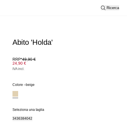
Ricerca
Abito 'Holda'
RRP*
49,90 €
24,90 €
IVA incl.
Colore –
beige
Seleziona una taglia
34
36
38
40
42