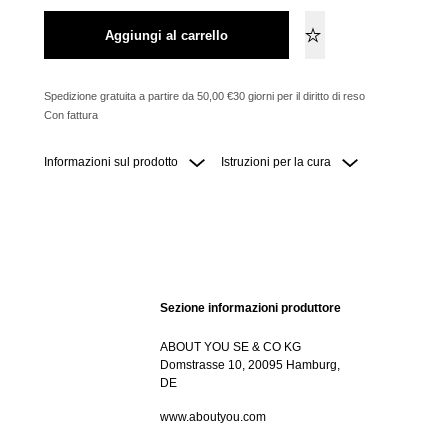
Aggiungi al carrello
Spedizione gratuita a partire da 50,00 €
30 giorni per il diritto di reso
Con fattura
Informazioni sul prodotto
Istruzioni per la cura
Sezione informazioni produttore
ABOUT YOU SE & CO KG
Domstrasse 10, 20095 Hamburg,
DE
www.aboutyou.com