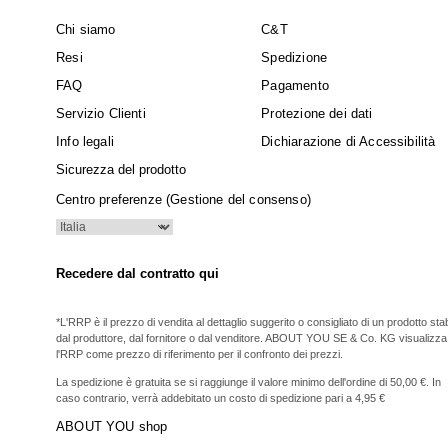
Chi siamo
C&T
Resi
Spedizione
FAQ
Pagamento
Servizio Clienti
Protezione dei dati
Info legali
Dichiarazione di Accessibilità
Sicurezza del prodotto
Centro preferenze (Gestione del consenso)
Recedere dal contratto qui
*L'RRP è il prezzo di vendita al dettaglio suggerito o consigliato di un prodotto stabi
dal produttore, dal fornitore o dal venditore. ABOUT YOU SE & Co. KG visualizza
l'RRP come prezzo di riferimento per il confronto dei prezzi.
La spedizione è gratuita se si raggiunge il valore minimo dell'ordine di 50,00 €. In
caso contrario, verrà addebitato un costo di spedizione pari a 4,95 €
ABOUT YOU shop