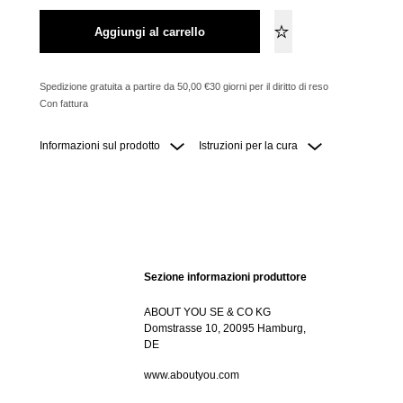
Aggiungi al carrello
Spedizione gratuita a partire da 50,00 €
30 giorni per il diritto di reso
Con fattura
Informazioni sul prodotto
Istruzioni per la cura
Sezione informazioni produttore
ABOUT YOU SE & CO KG
Domstrasse 10, 20095 Hamburg,
DE
www.aboutyou.com