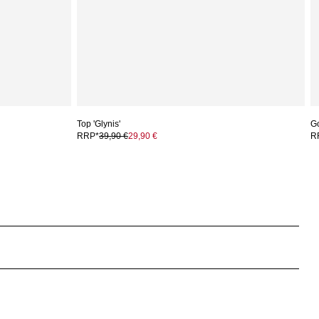
Top 'Glynis'
G
RRP*
39,90 €
29,90 €
R