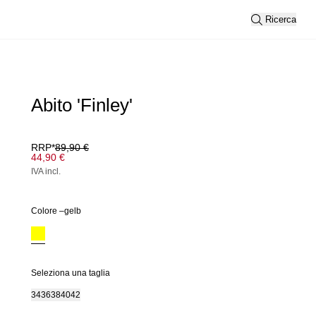
Ricerca
Abito 'Finley'
RRP*
89,90 €
44,90 €
IVA incl.
Colore –
gelb
Seleziona una taglia
34
36
38
40
42