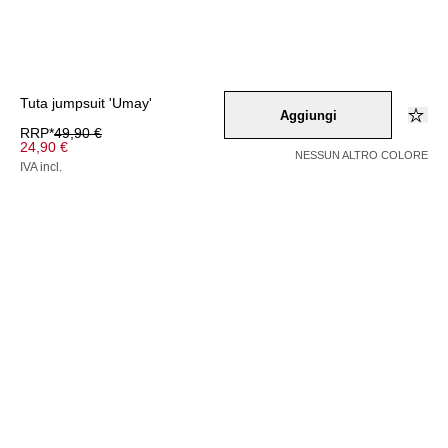
Tuta jumpsuit 'Umay'
Aggiungi
RRP*
49,90 €
24,90 €
NESSUN ALTRO COLORE
IVA incl.
Colore –
schwarz