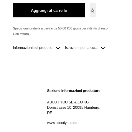
Aggiungi al carrello
Spedizione gratuita a partire da 50,00 €
30 giorni per il diritto di reso
Con fattura
Informazioni sul prodotto
Istruzioni per la cura
Sezione informazioni produttore
ABOUT YOU SE & CO KG
Domstrasse 10, 20095 Hamburg,
DE
www.aboutyou.com