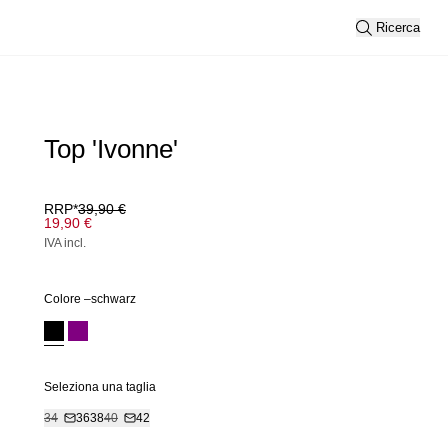
Ricerca
Top 'Ivonne'
RRP*
39,90 €
19,90 €
IVA incl.
Colore –
schwarz
Seleziona una taglia
34
36
38
40
42