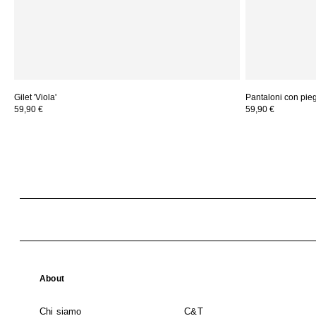
Gilet 'Viola'
Pantaloni con piega
59,90 €
59,90 €
About
Chi siamo
C&T