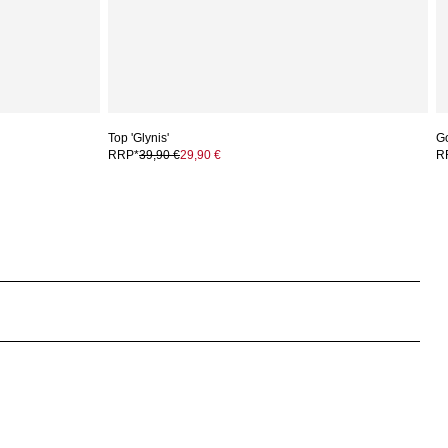
Top 'Glynis'
G
RRP*
39,90 €
29,90 €
R