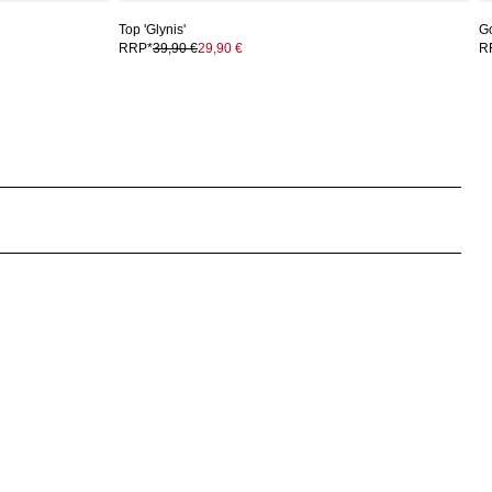
Top 'Glynis'
G
RRP*
39,90 €
29,90 €
R