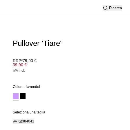
Ricerca
Pullover 'Tiare'
RRP*
79,90 €
39,90 €
IVA incl.
Colore –
lavendel
Seleziona una taglia
34
38
40
42