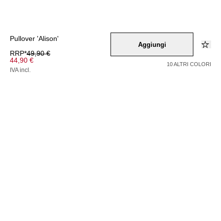
Pullover 'Alison'
Aggiungi
RRP*
49,90 €
44,90 €
10 ALTRI COLORI
IVA incl.
Colore –
beige
Seleziona una taglia