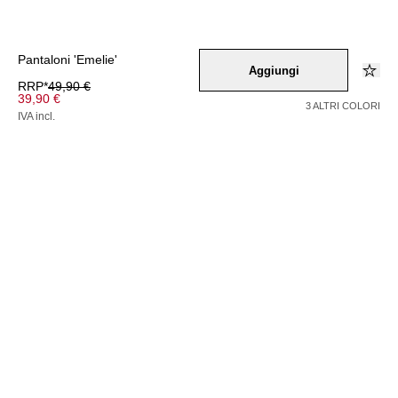
Pantaloni 'Emelie'
Aggiungi
RRP*
49,90 €
39,90 €
3 ALTRI COLORI
IVA incl.
Colore –
schwarz
/
weiss
Seleziona una taglia