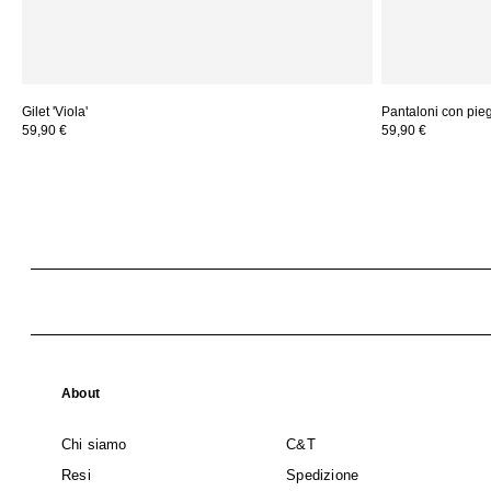
Gilet 'Viola'
Pantaloni con piega
59,90 €
59,90 €
About
Chi siamo
C&T
Resi
Spedizione