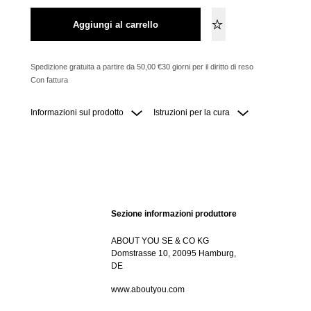
Aggiungi al carrello
Spedizione gratuita a partire da 50,00 €
30 giorni per il diritto di reso
Con fattura
Informazioni sul prodotto
Istruzioni per la cura
Sezione informazioni produttore
ABOUT YOU SE & CO KG
Domstrasse 10, 20095 Hamburg,
DE
www.aboutyou.com