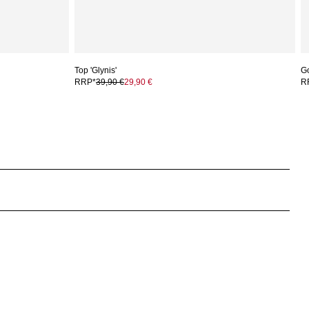
Top 'Glynis'
G
RRP*
39,90 €
29,90 €
R