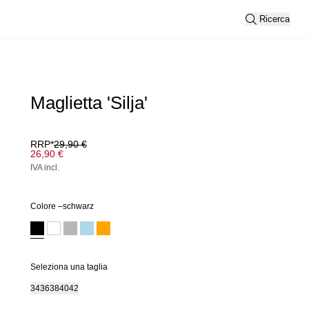
Ricerca
Maglietta 'Silja'
RRP*
29,90 €
26,90 €
IVA incl.
Colore –
schwarz
Seleziona una taglia
34
36
38
40
42