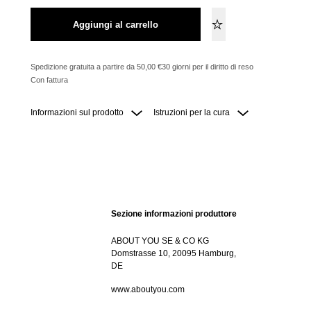
Aggiungi al carrello
Spedizione gratuita a partire da 50,00 €
30 giorni per il diritto di reso
Con fattura
Informazioni sul prodotto
Istruzioni per la cura
Sezione informazioni produttore
ABOUT YOU SE & CO KG
Domstrasse 10, 20095 Hamburg,
DE
www.aboutyou.com