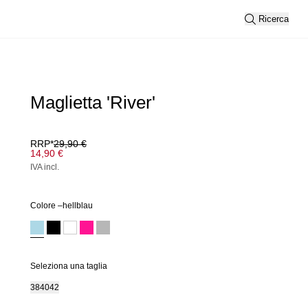
Ricerca
Maglietta 'River'
RRP*
29,90 €
14,90 €
IVA incl.
Colore –
hellblau
Seleziona una taglia
38
40
42