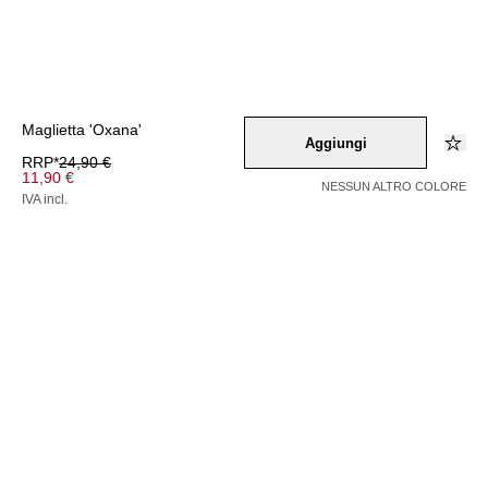
Maglietta 'Oxana'
Aggiungi
RRP*
24,90 €
11,90 €
NESSUN ALTRO COLORE
IVA incl.
Colore –
mischfarben
/
schwarz