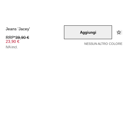
Jeans 'Jacey'
Aggiungi
RRP*
39,90 €
23,90 €
NESSUN ALTRO COLORE
IVA incl.
Colore –
hellblau