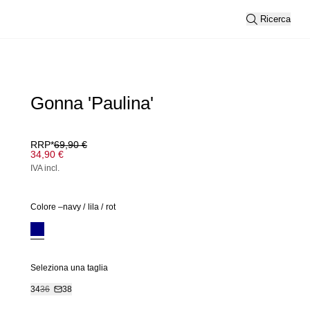
Ricerca
Gonna 'Paulina'
RRP*
69,90 €
34,90 €
IVA incl.
Colore –
navy
/
lila
/
rot
Seleziona una taglia
34
36
38