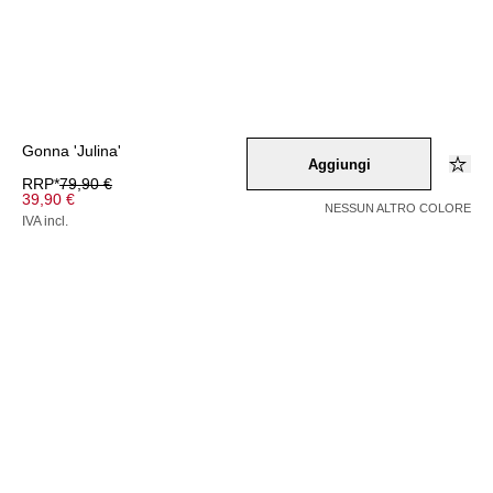
Gonna 'Julina'
Aggiungi
RRP*
79,90 €
39,90 €
NESSUN ALTRO COLORE
IVA incl.
Colore –
beige