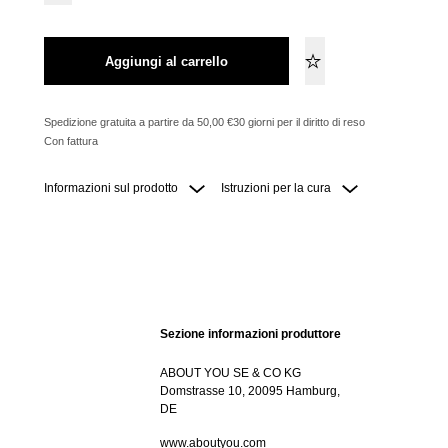
Aggiungi al carrello
Spedizione gratuita a partire da 50,00 €
30 giorni per il diritto di reso
Con fattura
Informazioni sul prodotto
Istruzioni per la cura
Sezione informazioni produttore
ABOUT YOU SE & CO KG
Domstrasse 10, 20095 Hamburg,
DE
www.aboutyou.com