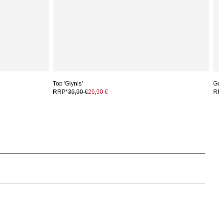
Top 'Glynis'
G
RRP*
39,90 €
29,90 €
R