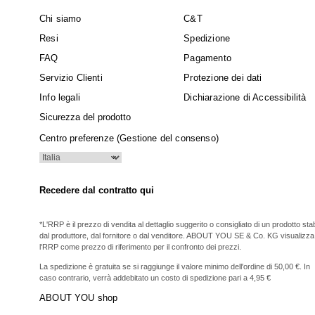
Chi siamo
C&T
Resi
Spedizione
FAQ
Pagamento
Servizio Clienti
Protezione dei dati
Info legali
Dichiarazione di Accessibilità
Sicurezza del prodotto
Centro preferenze (Gestione del consenso)
Recedere dal contratto qui
*L'RRP è il prezzo di vendita al dettaglio suggerito o consigliato di un prodotto stabi
dal produttore, dal fornitore o dal venditore. ABOUT YOU SE & Co. KG visualizza
l'RRP come prezzo di riferimento per il confronto dei prezzi.
La spedizione è gratuita se si raggiunge il valore minimo dell'ordine di 50,00 €. In
caso contrario, verrà addebitato un costo di spedizione pari a 4,95 €
ABOUT YOU shop