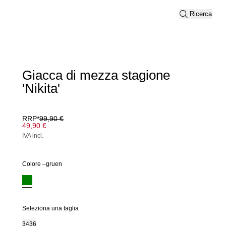
Ricerca
Giacca di mezza stagione
'Nikita'
RRP*
99,90 €
49,90 €
IVA incl.
Colore –
gruen
Seleziona una taglia
34
36