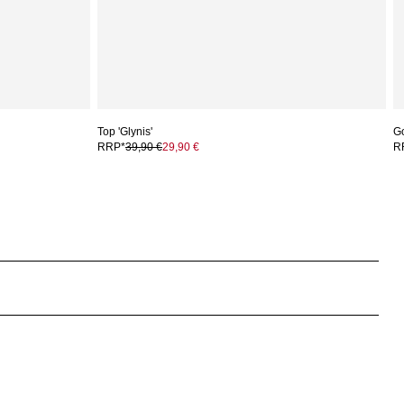
Top 'Glynis'
G
RRP*
39,90 €
29,90 €
R