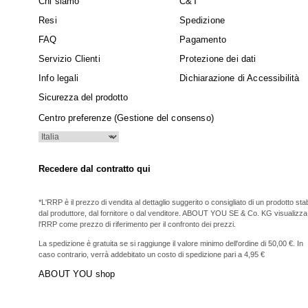
Chi siamo
C&T
Resi
Spedizione
FAQ
Pagamento
Servizio Clienti
Protezione dei dati
Info legali
Dichiarazione di Accessibilità
Sicurezza del prodotto
Centro preferenze (Gestione del consenso)
Recedere dal contratto qui
*L'RRP è il prezzo di vendita al dettaglio suggerito o consigliato di un prodotto stabi
dal produttore, dal fornitore o dal venditore. ABOUT YOU SE & Co. KG visualizza
l'RRP come prezzo di riferimento per il confronto dei prezzi.
La spedizione è gratuita se si raggiunge il valore minimo dell'ordine di 50,00 €. In
caso contrario, verrà addebitato un costo di spedizione pari a 4,95 €
ABOUT YOU shop