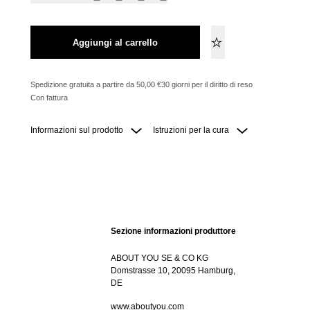
Aggiungi al carrello
Spedizione gratuita a partire da 50,00 €
30 giorni per il diritto di reso
Con fattura
Informazioni sul prodotto
Istruzioni per la cura
Sezione informazioni produttore
ABOUT YOU SE & CO KG
Domstrasse 10, 20095 Hamburg,
DE
www.aboutyou.com