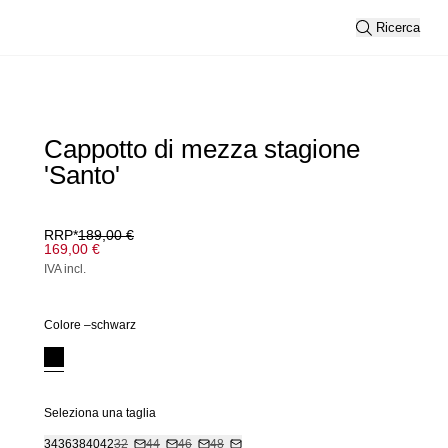
Ricerca
Cappotto di mezza stagione
'Santo'
RRP*
189,00 €
169,00 €
IVA incl.
Colore –
schwarz
Seleziona una taglia
34
36
38
40
42
32
44
46
48