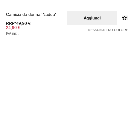
Camicia da donna 'Nadda'
Aggiungi
RRP*
49,90 €
24,90 €
NESSUN ALTRO COLORE
IVA incl.
Colore –
beige
Seleziona una taglia
34
36
38
40
42