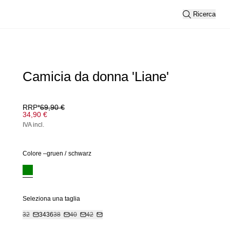
Ricerca
Camicia da donna 'Liane'
RRP*
69,90 €
34,90 €
IVA incl.
Colore –
gruen
/
schwarz
Seleziona una taglia
32
34
36
38
40
42