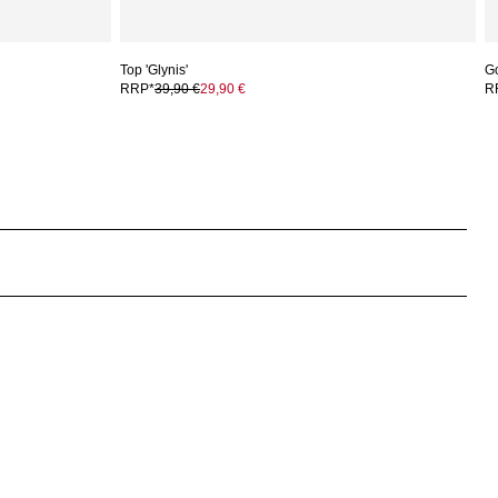
Top 'Glynis'
G
RRP*
39,90 €
29,90 €
R