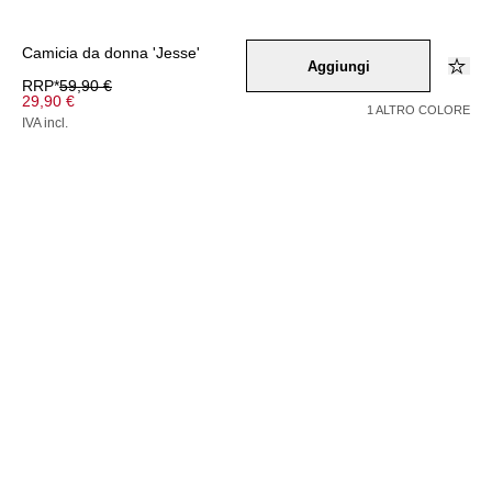
Camicia da donna 'Jesse'
Aggiungi
RRP*
59,90 €
29,90 €
1 ALTRO COLORE
IVA incl.
Colore –
gruen
Seleziona una taglia
34
36
38
40
42