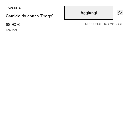
ESAURITO
Aggiungi
Camicia da donna 'Drago'
69,90 €
NESSUN ALTRO COLORE
IVA incl.
ESAURITO
Colore –
beige
/
braun
/
mischfarben
Seleziona una taglia
34
36
38
40
42