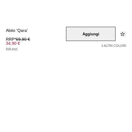
Abito 'Qara'
Aggiungi
RRP*
69,90 €
34,90 €
2 ALTRI COLORI
IVA incl.
Colore –
schwarz