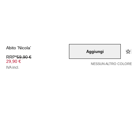
Abito 'Nicola'
Aggiungi
RRP*
59,90 €
29,90 €
NESSUN ALTRO COLORE
IVA incl.
Colore –
schwarz