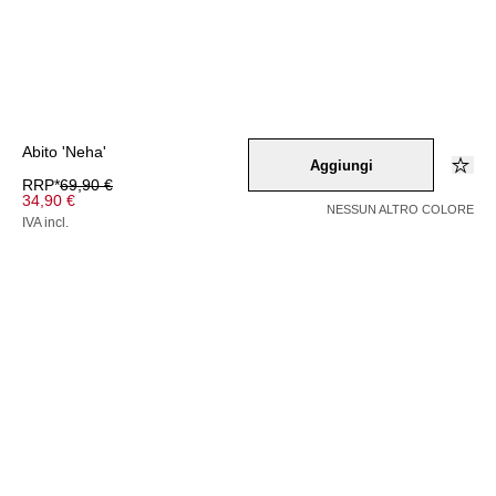
Abito 'Neha'
Aggiungi
RRP*
69,90 €
34,90 €
NESSUN ALTRO COLORE
IVA incl.
Colore –
lila