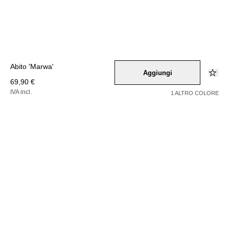
Abito 'Marwa'
Aggiungi
69,90 €
IVA incl.
1 ALTRO COLORE
Colore –
schwarz