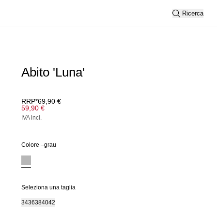
Ricerca
Abito 'Luna'
RRP*
69,90 €
59,90 €
IVA incl.
Colore –
grau
Seleziona una taglia
34
36
38
40
42