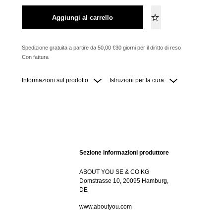
Aggiungi al carrello
Spedizione gratuita a partire da 50,00 €
30 giorni per il diritto di reso
Con fattura
Informazioni sul prodotto
Istruzioni per la cura
Sezione informazioni produttore
ABOUT YOU SE & CO KG
Domstrasse 10, 20095 Hamburg,
DE
www.aboutyou.com