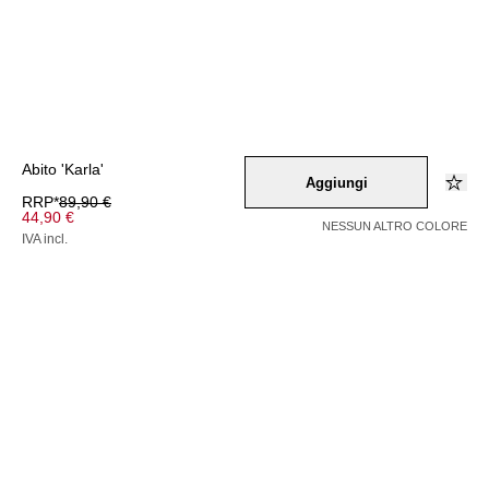
Abito 'Karla'
Aggiungi
RRP*
89,90 €
44,90 €
NESSUN ALTRO COLORE
IVA incl.
Colore –
navy
/
lila
/
rot