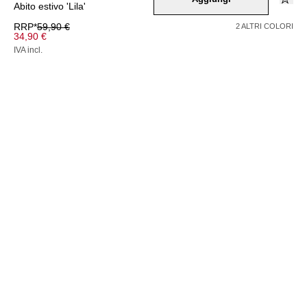
Abito estivo 'Lila'
RRP*
59,90 €
2 ALTRI COLORI
34,90 €
IVA incl.
ESAURITO
Colore –
blau
/
senf
/
jade
/
ros
Seleziona una taglia
34
36
38
40
42
44
46
48