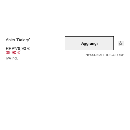
Abito 'Dalary'
Aggiungi
RRP*
79,90 €
39,90 €
NESSUN ALTRO COLORE
IVA incl.
Colore –
gelb
/
pastellgruen
/
schwarz