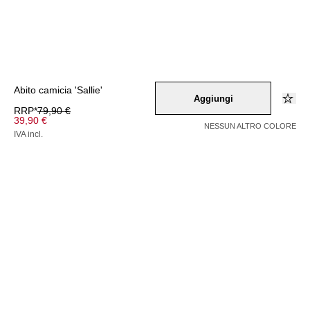
Abito camicia 'Sallie'
Aggiungi
RRP*
79,90 €
39,90 €
NESSUN ALTRO COLORE
IVA incl.
Colore –
gruen
/
lila
/
schwarz