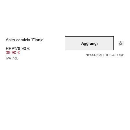
Abito camicia 'Finnja'
Aggiungi
RRP*
79,90 €
39,90 €
NESSUN ALTRO COLORE
IVA incl.
Colore –
rot
/
schwarz
/
weiss