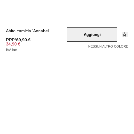
Abito camicia 'Annabel'
Aggiungi
RRP*
69,90 €
34,90 €
NESSUN ALTRO COLORE
IVA incl.
Colore –
graumeliert